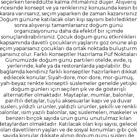
seçerken tereddütte kalma ihtimaliniz düşer. Alışveriş
öncesinde konsept ve ya renkleriniz konusunda kesin bi
karara varırsanız, seçim yaparken de zaman kazanırsınız
Doğum gününe katılacak olan kişi sayısını belirledikte
sonra alışverişi tamamlarsanız doğum günü
organizasyonunu daha da efektif bir içimde
sonuçlandırabilirsiniz. Çocuk doğum günü etkinlikleri
kapsamında davetli çocukların yaşlarını göz önüne alıp
seçim yaparsanız çocukları da ortak noktada buluşturm
şansınız olur. Farklı Konseptler Hazırlama Püf Noktaları
Günümüzde doğum günü partileri otelde, evde, iş
yerlerinde, kafe ya da restoranlarda yapılabilir. Bu
bağlamda kendiniz farklı konseptler hazırlarken dikkat
edilecek konular; Siyah-dore, mor-dore, mor-gümüş,
iyah-beyaz renkte konseptli süslemeler genelde yetişk
doğum günleri için seçilen şık ve de gösterişli
alternatifler olmaktadır. Maytaplar, mumlar, balonlar,
parıltılı detaylar, tüylü aksesuarlar kapı ve ya duvar
süsleri, yıldızlı ürünler, yaldızlı ürünler, şekilli ve renkli
balonlar, isim yazılı balonlar, saç süslemeleri, maskeler v
benzeri birçok sayıda ürün günü unutulmaz kılan
detaylardan olmaktadır. Katılacak olan kişi sayısı, gelece
olan davetlilerin yaşları ve de sosyal konumları gibi çok
sayıda konular dikkate alınıp doğum günü süsleri de