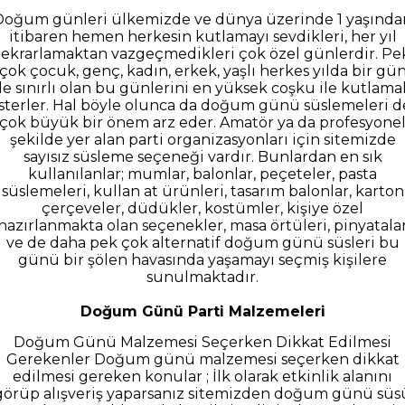
Doğum günleri ülkemizde ve dünya üzerinde 1 yaşında
itibaren hemen herkesin kutlamayı sevdikleri, her yıl
tekrarlamaktan vazgeçmedikleri çok özel günlerdir. Pe
çok çocuk, genç, kadın, erkek, yaşlı herkes yılda bir gü
ile sınırlı olan bu günlerini en yüksek coşku ile kutlama
isterler. Hal böyle olunca da doğum günü süslemeleri d
çok büyük bir önem arz eder. Amatör ya da profesyone
şekilde yer alan parti organizasyonları için sitemizde
sayısız süsleme seçeneği vardır. Bunlardan en sık
kullanılanlar; mumlar, balonlar, peçeteler, pasta
süslemeleri, kullan at ürünleri, tasarım balonlar, karton
çerçeveler, düdükler, kostümler, kişiye özel
hazırlanmakta olan seçenekler, masa örtüleri, pinyatala
ve de daha pek çok alternatif doğum günü süsleri bu
günü bir şölen havasında yaşamayı seçmiş kişilere
sunulmaktadır.
Doğum Günü Parti Malzemeleri
Doğum Günü Malzemesi Seçerken Dikkat Edilmesi
Gerekenler Doğum günü malzemesi seçerken dikkat
edilmesi gereken konular ; İlk olarak etkinlik alanını
görüp alışveriş yaparsanız sitemizden doğum günü süs