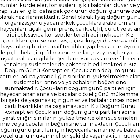
umlar, kurdeleler, fon süsleri, ışıklı balonlar, duvar ve 
kapı süsleri gibi daha pek çok ürün doğum gününe öze
olarak hazırlanmaktadır. Genel olarak 1 yaş doğum gün
organizasyonu yapan erkek çocuklara araba, orman
hayvanları, uçak, gemi, prens, balık, at, fil, bulut ve asla
gibi çok sayıda konseptler tercih edilmektedir. Kız
çocukları için ise prenses, çiçek, kuş, yıldız ve sevimli
hayvanlar gibi daha naif tercihler yapılmaktadır. Ayrıca
lego, bebek, çizgi film kahramanları, uzay araçları ya da
inşaat arabaları gibi beğenilen oyuncakların ve filmleri
yer aldığı süslemeler de çok tercih edilmektedir. Kız
Doğum Günü Konseptleri Çocukların doğum günü
partileri adına yaratıcılığın sınırlarını yükseltmekte ola
süslemeleri anne ve ya babaların beğenisine
sunmaktadır. Çocukların doğum günü partileri için
heyecanlanan anne ve babalar o özel günü mükemmel
bir şekilde yaşamak için günler ve haftalar öncesinden
parti hazırlıklarına başlamaktadır. Kız Doğum Günü
Konseptleri Çocukların doğum günü partileri adına
yaratıcılığın sınırlarını yükseltmekte olan süslemeleri
nne ve ya babaların beğenisine sunmaktadır. Çocuklar
oğum günü partileri için heyecanlanan anne ve babal
o özel günü mükemmel bir şekilde yaşamak için günle