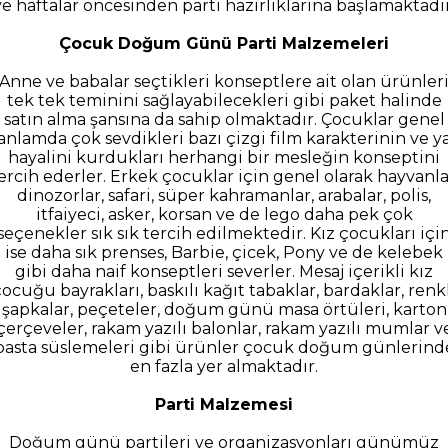
ve haftalar öncesinden parti hazırlıklarına başlamaktadır
Çocuk Doğum Günü Parti Malzemeleri
Anne ve babalar seçtikleri konseptlere ait olan ürünler
tek tek teminini sağlayabilecekleri gibi paket halinde
satın alma şansına da sahip olmaktadır. Çocuklar genel
anlamda çok sevdikleri bazı çizgi film karakterinin ve y
hayalini kurdukları herhangi bir mesleğin konseptini
ercih ederler. Erkek çocuklar için genel olarak hayvanla
dinozorlar, safari, süper kahramanlar, arabalar, polis,
itfaiyeci, asker, korsan ve de lego daha pek çok
seçenekler sık sık tercih edilmektedir. Kız çocukları içi
ise daha sık prenses, Barbie, çicek, Pony ve de kelebek
gibi daha naif konseptleri severler. Mesaj içerikli kız
ocuğu bayrakları, baskılı kağıt tabaklar, bardaklar, renk
şapkalar, peçeteler, doğum günü masa örtüleri, karton
çerçeveler, rakam yazılı balonlar, rakam yazılı mumlar v
pasta süslemeleri gibi ürünler çocuk doğum günlerind
en fazla yer almaktadır.
Parti Malzemesi
Doğum günü partileri ve organizasyonları günümüz