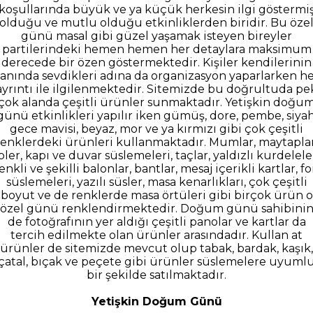
koşullarında büyük ve ya küçük herkesin ilgi göstermi
olduğu ve mutlu olduğu etkinliklerden biridir. Bu öze
günü masal gibi güzel yaşamak isteyen bireyler
partilerindeki hemen hemen her detaylara maksimum
derecede bir özen göstermektedir. Kişiler kendilerinin
anında sevdikleri adına da organizasyon yaparlarken h
ayrıntı ile ilgilenmektedir. Sitemizde bu doğrultuda pe
çok alanda çeşitli ürünler sunmaktadır. Yetişkin doğu
günü etkinlikleri yapılır iken gümüş, dore, pembe, siyah
gece mavisi, beyaz, mor ve ya kırmızı gibi çok çeşitli
renklerdeki ürünleri kullanmaktadır. Mumlar, maytaplar
pler, kapı ve duvar süslemeleri, taçlar, yaldızlı kurdelele
enkli ve şekilli balonlar, bantlar, mesaj içerikli kartlar, f
süslemeleri, yazılı süsler, masa kenarlıkları, çok çeşitli
boyut ve de renklerde masa örtüleri gibi birçok ürün o
özel günü renklendirmektedir. Doğum günü sahibini
de fotoğrafının yer aldığı çeşitli panolar ve kartlar da
tercih edilmekte olan ürünler arasındadır. Kullan at
ürünler de sitemizde mevcut olup tabak, bardak, kaşık,
çatal, bıçak ve peçete gibi ürünler süslemelere uyuml
bir şekilde satılmaktadır.
Yetişkin Doğum Günü